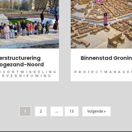
erstructurering
Binnenstad Groni
ogezand-Noord
DSONTWIKKELING
PROJECTMANAGE
JKVERNIEUWING
1
2
…
13
Volgende »