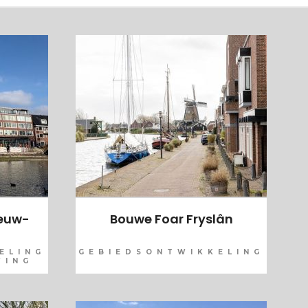
ieuw-
Bouwe Foar Fryslân
ELING
GEBIEDSONTWIKKELING
WING